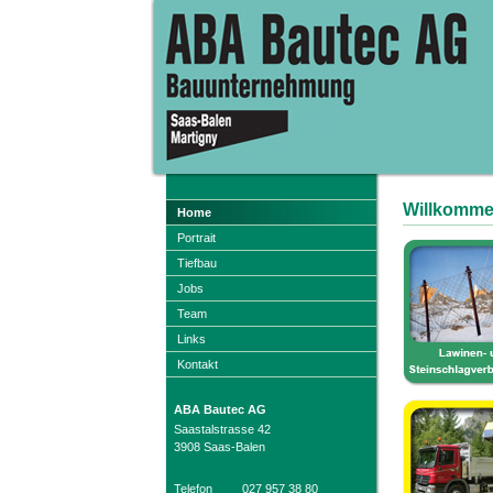
Willkomme
Home
Portrait
Tiefbau
Jobs
Team
Links
Kontakt
ABA Bautec AG
Saastalstrasse 42
3908 Saas-Balen
Telefon
027 957 38 80